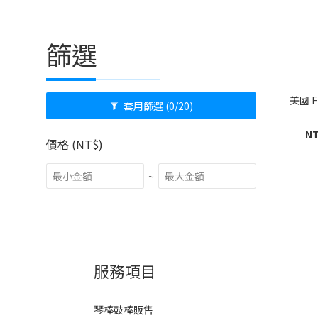
篩選
美國 F
套用篩選
(0/20)
NT
價格 (NT$)
~
服務項目
琴棒鼓棒販售