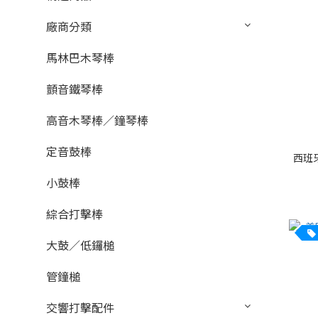
廠商分類
馬林巴木琴棒
顫音鐵琴棒
高音木琴棒／鐘琴棒
定音鼓棒
西班牙 
小鼓棒
綜合打擊棒
大鼓／低鑼槌
管鐘槌
交響打擊配件